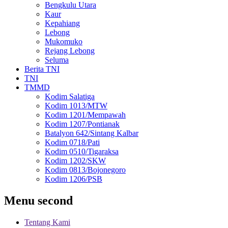
Bengkulu Utara
Kaur
Kepahiang
Lebong
Mukomuko
Rejang Lebong
Seluma
Berita TNI
TNI
TMMD
Kodim Salatiga
Kodim 1013/MTW
Kodim 1201/Mempawah
Kodim 1207/Pontianak
Batalyon 642/Sintang Kalbar
Kodim 0718/Pati
Kodim 0510/Tigaraksa
Kodim 1202/SKW
Kodim 0813/Bojonegoro
Kodim 1206/PSB
Menu second
Tentang Kami