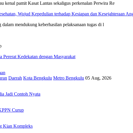
enal pamit Kasat Lantas sekaligus perkenalan Perwira Re
esehatan, Wujud Kepedulian terhadap Kesiapan dan Kesejahteraan An
 dalam mendukung keberhasilan pelaksanaan tugas di l
p
ya Pererat Kedekatan dengan Masyarakat
aan
uran
Daerah
Kota Bengkulu
Metro Bengkulu
05 Aug, 2026
ia Jadi Contoh Nyata
i KPPN Curup
ng Kian Kompleks