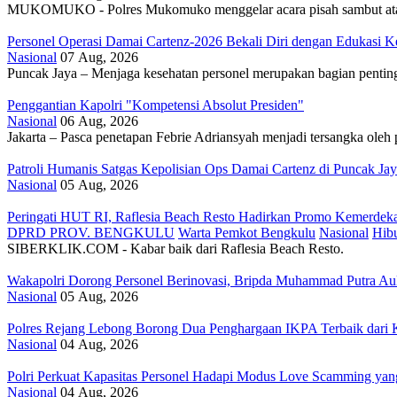
MUKOMUKO - Polres Mukomuko menggelar acara pisah sambut atau k
Personel Operasi Damai Cartenz-2026 Bekali Diri dengan Edukasi K
Nasional
07 Aug, 2026
Puncak Jaya – Menjaga kesehatan personel merupakan bagian penting
Penggantian Kapolri "Kompetensi Absolut Presiden"
Nasional
06 Aug, 2026
Jakarta – Pasca penetapan Febrie Adriansyah menjadi tersangka oleh 
Patroli Humanis Satgas Kepolisian Ops Damai Cartenz di Puncak Ja
Nasional
05 Aug, 2026
Peringati HUT RI, ‎Raflesia Beach Resto Hadirkan Promo Kemerdek
DPRD PROV. BENGKULU
Warta Pemkot Bengkulu
Nasional
Hib
SIBERKLIK.COM - Kabar baik dari Raflesia Beach Resto.
Wakapolri Dorong Personel Berinovasi, Bripda Muhammad Putra Aul
Nasional
05 Aug, 2026
Polres Rejang Lebong Borong Dua Penghargaan IKPA Terbaik dar
Nasional
04 Aug, 2026
Polri Perkuat Kapasitas Personel Hadapi Modus Love Scamming ya
Nasional
04 Aug, 2026