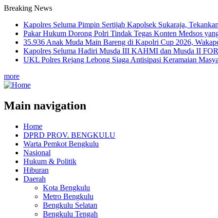
Breaking News
Kapolres Seluma Pimpin Sertijab Kapolsek Sukaraja, Tekankan
Pakar Hukum Dorong Polri Tindak Tegas Konten Medsos yan
35.936 Anak Muda Main Bareng di Kapolri Cup 2026, Wakapolr
Kapolres Seluma Hadiri Musda III KAHMI dan Musda II FO
UKL Polres Rejang Lebong Siaga Antisipasi Keramaian Masya
more
Main navigation
Home
DPRD PROV. BENGKULU
Warta Pemkot Bengkulu
Nasional
Hukum & Politik
Hiburan
Daerah
Kota Bengkulu
Metro Bengkulu
Bengkulu Selatan
Bengkulu Tengah