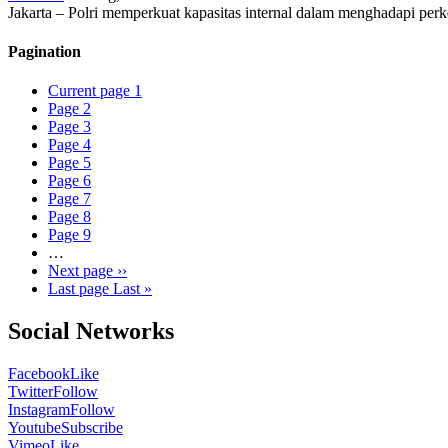
Jakarta – Polri memperkuat kapasitas internal dalam menghadapi pe
Pagination
Current page
1
Page
2
Page
3
Page
4
Page
5
Page
6
Page
7
Page
8
Page
9
…
Next page
››
Last page
Last »
Social Networks
Facebook
Like
Twitter
Follow
Instagram
Follow
Youtube
Subscribe
Vimeo
Like