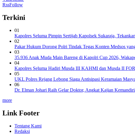
Rss
Follow
Terkini
01
Kapolres Seluma Pimpin Sertijab Kapolsek Sukaraja, Tekankan
02
Pakar Hukum Dorong Polri Tindak Tegas Konten Medsos yan
03
35.936 Anak Muda Main Bareng di Kapolri Cup 2026, Wakapolr
04
Kapolres Seluma Hadiri Musda III KAHMI dan Musda II FO
05
UKL Polres Rejang Lebong Siaga Antisipasi Keramaian Masya
06
Dr. Elman Johari Raih Gelar Doktor, Angkat Kajian Kemandi
more
Link Footer
Tentang Kami
Redaksi