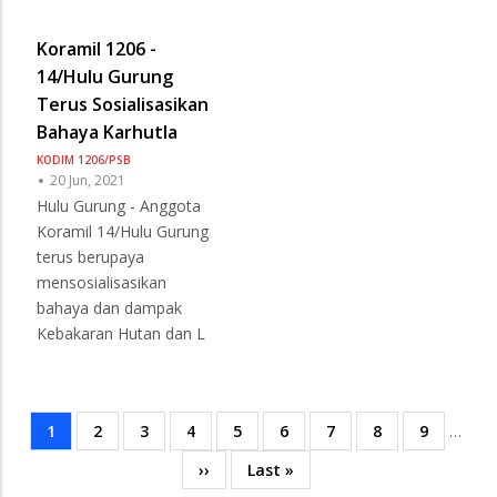
Koramil 1206 -
14/Hulu Gurung
Terus Sosialisasikan
Bahaya Karhutla
KODIM 1206/PSB
20 Jun, 2021
Hulu Gurung - Anggota
Koramil 14/Hulu Gurung
terus berupaya
mensosialisasikan
bahaya dan dampak
Kebakaran Hutan dan L
Current
1
Page
2
Page
3
Page
4
Page
5
Page
6
Page
7
Page
8
Page
9
…
Pagination
page
Next
››
Last
Last »
page
page