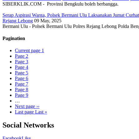
SIBERKLIK.COM - Provinsi Bengkulu boleh berbangga.
Serap Aspirasi Warga, Polsek Bermani Ulu Laksanakan Jumat Curhat
Rejang Lebong
09 May, 2025
Bermani Ulu - Polsek Bermani Ulu Polres Rejang Lebong Polda Ben
Pagination
Current page
1
Page
2
Page
3
Page
4
Page
5
Page
6
Page
7
Page
8
Page
9
…
Next page
››
Last page
Last »
Social Networks
Facebook
Like