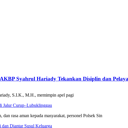
 AKBP Syahrul Hariady Tekankan Disiplin dan Pelay
ady, S.I.K., M.H., memimpin apel pagi
di Jalur Curup–Lubuklinggau
 dan rasa aman kepada masyarakat, personel Polsek Sin
i dan Diantar Susul Keluarga