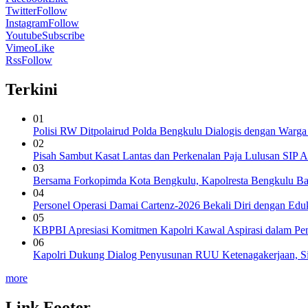
Twitter
Follow
Instagram
Follow
Youtube
Subscribe
Vimeo
Like
Rss
Follow
Terkini
01
Polisi RW Ditpolairud Polda Bengkulu Dialogis dengan War
02
Pisah Sambut Kasat Lantas dan Perkenalan Paja Lulusan SIP A
03
Bersama Forkopimda Kota Bengkulu, Kapolresta Bengkulu Ba
04
Personel Operasi Damai Cartenz-2026 Bekali Diri dengan Edu
05
KBPBI Apresiasi Komitmen Kapolri Kawal Aspirasi dalam P
06
Kapolri Dukung Dialog Penyusunan RUU Ketenagakerjaan, Sia
more
Link Footer