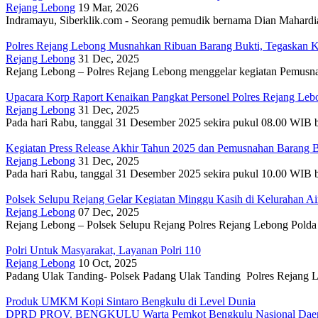
Rejang Lebong
19 Mar, 2026
Indramayu, Siberklik.com - Seorang pemudik bernama Dian Mahardia
Polres Rejang Lebong Musnahkan Ribuan Barang Bukti, Tegaskan K
Rejang Lebong
31 Dec, 2025
Rejang Lebong – Polres Rejang Lebong menggelar kegiatan Pemusn
Upacara Korp Raport Kenaikan Pangkat Personel Polres Rejang Le
Rejang Lebong
31 Dec, 2025
Pada hari Rabu, tanggal 31 Desember 2025 sekira pukul 08.00 WIB 
Kegiatan Press Release Akhir Tahun 2025 dan Pemusnahan Barang B
Rejang Lebong
31 Dec, 2025
Pada hari Rabu, tanggal 31 Desember 2025 sekira pukul 10.00 WIB 
Polsek Selupu Rejang Gelar Kegiatan Minggu Kasih di Kelurahan A
Rejang Lebong
07 Dec, 2025
Rejang Lebong – Polsek Selupu Rejang Polres Rejang Lebong Polda
Polri Untuk Masyarakat, Layanan Polri 110
Rejang Lebong
10 Oct, 2025
Padang Ulak Tanding- Polsek Padang Ulak Tanding Polres Rejang
Produk UMKM Kopi Sintaro Bengkulu di Level Dunia
DPRD PROV. BENGKULU
Warta Pemkot Bengkulu
Nasional
Dae