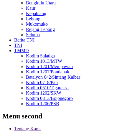
Bengkulu Utara
Kaur
Kepahiang
Lebong
Mukomuko
Rejang Lebong
Seluma
Berita TNI
TNI
TMMD
Kodim Salatiga
Kodim 1013/MTW
Kodim 1201/Mempawah
Kodim 1207/Pontianak
Batalyon 642/Sintang Kalbar
Kodim 0718/Pati
Kodim 0510/Tigaraksa
Kodim 1202/SKW
Kodim 0813/Bojonegoro
Kodim 1206/PSB
Menu second
Tentang Kami