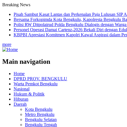
Breaking News
Pisah Sambut Kasat Lantas dan Perkenalan Paja Lulusan SIP A
Bersama Forkopimda Kota Bengkulu, Kapolresta Bengkulu Ba
Polisi RW Ditpolairud Polda Bengkulu Dialogis dengan War
Personel Operasi Damai Cartenz-2026 Bekali Diri dengan Edu
KBPBI Apresiasi Komitmen Kapolri Kawal Aspirasi dalam P
more
Main navigation
Home
DPRD PROV. BENGKULU
Warta Pemkot Bengkulu
Nasional
Hukum & Politik
Hiburan
Daerah
Kota Bengkulu
Metro Bengkulu
Bengkulu Selatan
Bengkulu Tengah