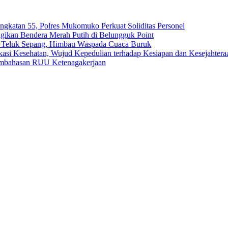
ngkatan 55, Polres Mukomuko Perkuat Soliditas Personel
gikan Bendera Merah Putih di Belungguk Point
ga Teluk Sepang, Himbau Waspada Cuaca Buruk
kasi Kesehatan, Wujud Kepedulian terhadap Kesiapan dan Kesejahter
embahasan RUU Ketenagakerjaan