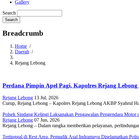
Gallery
Search
Breadcrumb
Home
/
Daerah
/
Rejang Lebong
Perdana Pimpin Apel Pagi, Kapolres Rejang Lebong
Rejang Lebong
13 Jul, 2026
Curup, Rejang Lebong – Kapolres Rejang Lebong AKBP Syahrul Hari
Polsek Sindang Kelingi Laksanakan Pengawalan Pengendara Motor 
Rejang Lebong
07 Jun, 2026
Rejang Lebong – Dalam rangka memberikan pelayanan, perlindungan,
Tertinggal di Rest Area, Pemudik Asal Indramayu Diselamatkan Polis