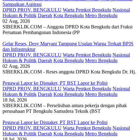
Sampaikan Aspirasi
DPRD PROV. BENGKULU
Warta Pemkot Bengkulu
Nasional
Hukum & Politik
Daerah
Kota Bengkulu
Metro Bengkulu
02 Aug, 2026
SIBERKLIK.COM – Anggota DPRD Kota Bengkulu dari Fraksi
Persatuan Pembangunan Indonesia (PP
Gelar Reses, Desy Maryani Tampung Usulan Warga Terkait BPJS
dan Infrastruktur
DPRD PROV. BENGKULU
Warta Pemkot Bengkulu
Nasional
Hukum & Politik
Daerah
Kota Bengkulu
Metro Bengkulu
02 Aug, 2026
SIBERKLIK.COM - Reses anggota DPRD Kota Bengkulu Dr. Hj.
Pegawai Lapor ke Disnaker, PT BST Lapor ke Polisi
DPRD PROV. BENGKULU
Warta Pemkot Bengkulu
Nasional
Hukum & Politik
Daerah
Kota Bengkulu
Metro Bengkulu
18 Jul, 2026
SIBERKLIK.COM – Perselisihan antara pekerja dengan pihak
perusahaan PT Bengkulu Samudera Teknik (BST
Pegawai Lapor ke Disnaker, PT BST Lapor ke Polisi
DPRD PROV. BENGKULU
Warta Pemkot Bengkulu
Nasional
Hukum & Politik
Daerah
Kota Bengkulu
Metro Bengkulu
18 Jul, 2026