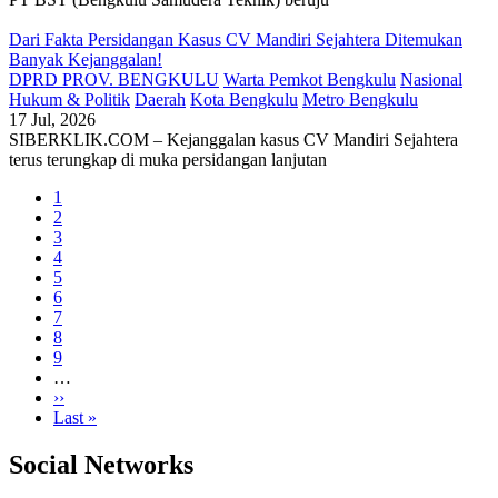
Dari Fakta Persidangan Kasus CV Mandiri Sejahtera Ditemukan
Banyak Kejanggalan!
DPRD PROV. BENGKULU
Warta Pemkot Bengkulu
Nasional
Hukum & Politik
Daerah
Kota Bengkulu
Metro Bengkulu
17 Jul, 2026
SIBERKLIK.COM – Kejanggalan kasus CV Mandiri Sejahtera
terus terungkap di muka persidangan lanjutan
Current
1
page
Page
2
Pagination
Page
3
Page
4
Page
5
Page
6
Page
7
Page
8
Page
9
…
Next
››
page
Last
Last »
page
Social Networks