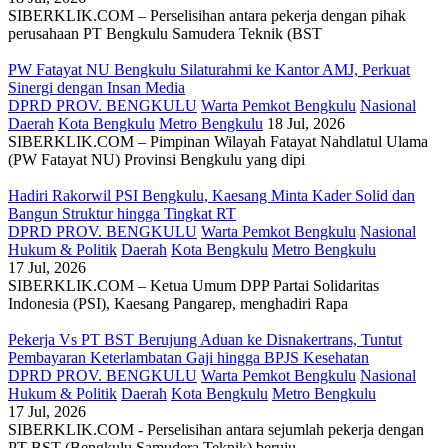
SIBERKLIK.COM – Perselisihan antara pekerja dengan pihak
perusahaan PT Bengkulu Samudera Teknik (BST
PW Fatayat NU Bengkulu Silaturahmi ke Kantor AMJ, Perkuat
Sinergi dengan Insan Media
DPRD PROV. BENGKULU
Warta Pemkot Bengkulu
Nasional
Daerah
Kota Bengkulu
Metro Bengkulu
18 Jul, 2026
SIBERKLIK.COM – Pimpinan Wilayah Fatayat Nahdlatul Ulama
(PW Fatayat NU) Provinsi Bengkulu yang dipi
Hadiri Rakorwil PSI Bengkulu, Kaesang Minta Kader Solid dan
Bangun Struktur hingga Tingkat RT
DPRD PROV. BENGKULU
Warta Pemkot Bengkulu
Nasional
Hukum & Politik
Daerah
Kota Bengkulu
Metro Bengkulu
17 Jul, 2026
SIBERKLIK.COM – Ketua Umum DPP Partai Solidaritas
Indonesia (PSI), Kaesang Pangarep, menghadiri Rapa
Pekerja Vs PT BST Berujung Aduan ke Disnakertrans, Tuntut
Pembayaran Keterlambatan Gaji hingga BPJS Kesehatan
DPRD PROV. BENGKULU
Warta Pemkot Bengkulu
Nasional
Hukum & Politik
Daerah
Kota Bengkulu
Metro Bengkulu
17 Jul, 2026
SIBERKLIK.COM - Perselisihan antara sejumlah pekerja dengan
PT BST (Bengkulu Samudera Teknik) beruju