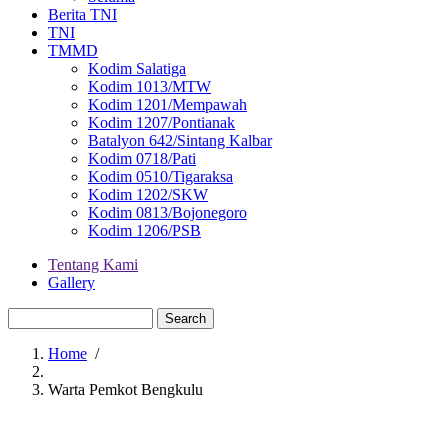
Berita TNI
TNI
TMMD
Kodim Salatiga
Kodim 1013/MTW
Kodim 1201/Mempawah
Kodim 1207/Pontianak
Batalyon 642/Sintang Kalbar
Kodim 0718/Pati
Kodim 0510/Tigaraksa
Kodim 1202/SKW
Kodim 0813/Bojonegoro
Kodim 1206/PSB
Tentang Kami
Gallery
Menu
second
Search
Home
/
Breadcrumb
Warta Pemkot Bengkulu