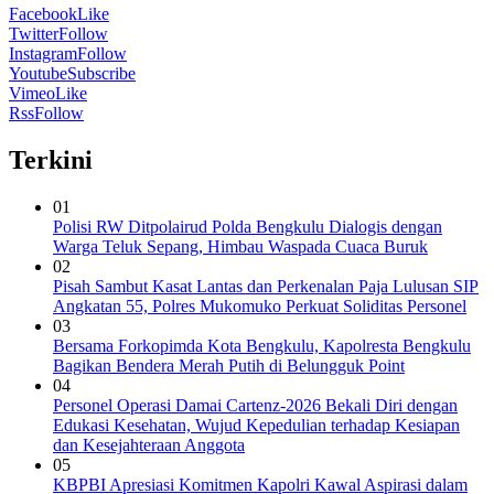
Facebook
Like
Twitter
Follow
Instagram
Follow
Youtube
Subscribe
Vimeo
Like
Rss
Follow
Terkini
01
Polisi RW Ditpolairud Polda Bengkulu Dialogis dengan
Warga Teluk Sepang, Himbau Waspada Cuaca Buruk
02
Pisah Sambut Kasat Lantas dan Perkenalan Paja Lulusan SIP
Angkatan 55, Polres Mukomuko Perkuat Soliditas Personel
03
Bersama Forkopimda Kota Bengkulu, Kapolresta Bengkulu
Bagikan Bendera Merah Putih di Belungguk Point
04
Personel Operasi Damai Cartenz-2026 Bekali Diri dengan
Edukasi Kesehatan, Wujud Kepedulian terhadap Kesiapan
dan Kesejahteraan Anggota
05
KBPBI Apresiasi Komitmen Kapolri Kawal Aspirasi dalam