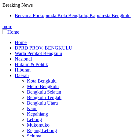
Breaking News
Bersama Forkopimda Kota Bengkulu, Kapolresta Bengkulu
Bagikan Bendera Merah Putih di Belungguk Point
more
Polisi RW Ditpolairud Polda Bengkulu Dialogis dengan
Warga Teluk Sepang, Himbau Waspada Cuaca Buruk
Personel Operasi Damai Cartenz-2026 Bekali Diri dengan
Home
Edukasi Kesehatan, Wujud Kepedulian terhadap Kesiapan
DPRD PROV. BENGKULU
Main
dan Kesejahteraan Anggota
Warta Pemkot Bengkulu
KBPBI Apresiasi Komitmen Kapolri Kawal Aspirasi dalam
navigation
Nasional
Pembahasan RUU Ketenagakerjaan
Hukum & Politik
Pisah Sambut Kasat Lantas dan Perkenalan Paja Lulusan SIP
Hiburan
Angkatan 55, Polres Mukomuko Perkuat Soliditas Personel
Daerah
Kota Bengkulu
Metro Bengkulu
Bengkulu Selatan
Bengkulu Tengah
Bengkulu Utara
Kaur
Kepahiang
Lebong
Mukomuko
Rejang Lebong
Seluma