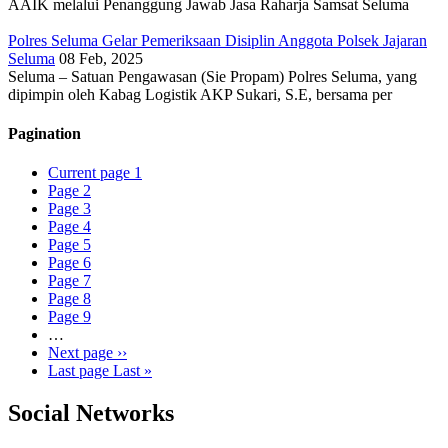
AAIK melalui Penanggung Jawab Jasa Raharja Samsat Seluma
Polres Seluma Gelar Pemeriksaan Disiplin Anggota Polsek Jajaran
Seluma
08 Feb, 2025
Seluma – Satuan Pengawasan (Sie Propam) Polres Seluma, yang
dipimpin oleh Kabag Logistik AKP Sukari, S.E, bersama per
Pagination
Current page
1
Page
2
Page
3
Page
4
Page
5
Page
6
Page
7
Page
8
Page
9
…
Next page
››
Last page
Last »
Social Networks