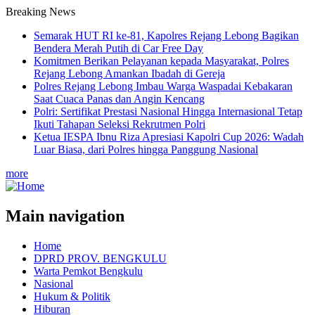
Breaking News
Semarak HUT RI ke-81, Kapolres Rejang Lebong Bagikan
Bendera Merah Putih di Car Free Day
Komitmen Berikan Pelayanan kepada Masyarakat, Polres
Rejang Lebong Amankan Ibadah di Gereja
Polres Rejang Lebong Imbau Warga Waspadai Kebakaran
Saat Cuaca Panas dan Angin Kencang
Polri: Sertifikat Prestasi Nasional Hingga Internasional Tetap
Ikuti Tahapan Seleksi Rekrutmen Polri
Ketua IESPA Ibnu Riza Apresiasi Kapolri Cup 2026: Wadah
Luar Biasa, dari Polres hingga Panggung Nasional
more
Main navigation
Home
DPRD PROV. BENGKULU
Warta Pemkot Bengkulu
Nasional
Hukum & Politik
Hiburan