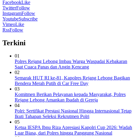
Facebook
Like
Twitter
Follow
Instagram
Follow
Youtube
Subscribe
Vimeo
Like
Rss
Follow
Terkini
01
Polres Rejang Lebong Imbau Warga Waspadai Kebakaran
Saat Cuaca Panas dan Angin Kencang
02
Semarak HUT RI ke-81, Kapolres Rejang Lebong Bagikan
Bendera Merah Putih di Car Free Day
03
Komitmen Berikan Pelayanan kepada Masyarakat, Polres
Rejang Lebong Amankan Ibadah di Gereja
04
Polri: Sertifikat Prestasi Nasional Hingga Internasional Tetap
Ikuti Tahapan Seleksi Rekrutmen Polri
05
Ketua IESPA Ibnu Riza Apresiasi Kapolri Cup 2026: Wadah
Luar Biasa, dari Polres hingga Panggung Nasional