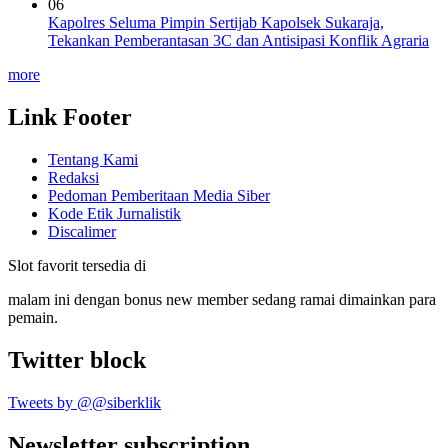
06
Kapolres Seluma Pimpin Sertijab Kapolsek Sukaraja,
Tekankan Pemberantasan 3C dan Antisipasi Konflik Agraria
more
Link Footer
Tentang Kami
Redaksi
Pedoman Pemberitaan Media Siber
Kode Etik Jurnalistik
Discalimer
Slot favorit tersedia di
malam ini dengan bonus new member sedang ramai dimainkan para
pemain.
Twitter block
Tweets by @@siberklik
Newsletter subscription