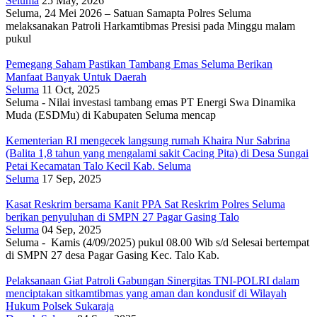
Seluma
25 May, 2026
Seluma, 24 Mei 2026 – Satuan Samapta Polres Seluma
melaksanakan Patroli Harkamtibmas Presisi pada Minggu malam
pukul
Pemegang Saham Pastikan Tambang Emas Seluma Berikan
Manfaat Banyak Untuk Daerah
Seluma
11 Oct, 2025
Seluma - Nilai investasi tambang emas PT Energi Swa Dinamika
Muda (ESDMu) di Kabupaten Seluma mencap
Kementerian RI mengecek langsung rumah Khaira Nur Sabrina
(Balita 1,8 tahun yang mengalami sakit Cacing Pita) di Desa Sungai
Petai Kecamatan Talo Kecil Kab. Seluma
Seluma
17 Sep, 2025
Kasat Reskrim bersama Kanit PPA Sat Reskrim Polres Seluma
berikan penyuluhan di SMPN 27 Pagar Gasing Talo
Seluma
04 Sep, 2025
Seluma - Kamis (4/09/2025) pukul 08.00 Wib s/d Selesai bertempat
di SMPN 27 desa Pagar Gasing Kec. Talo Kab.
Pelaksanaan Giat Patroli Gabungan Sinergitas TNI-POLRI dalam
menciptakan sitkamtibmas yang aman dan kondusif di Wilayah
Hukum Polsek Sukaraja