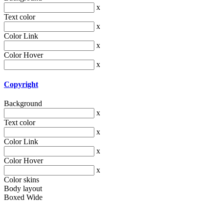
x
Text color
x
Color Link
x
Color Hover
x
Copyright
Background
x
Text color
x
Color Link
x
Color Hover
x
Color skins
Body layout
Boxed
Wide