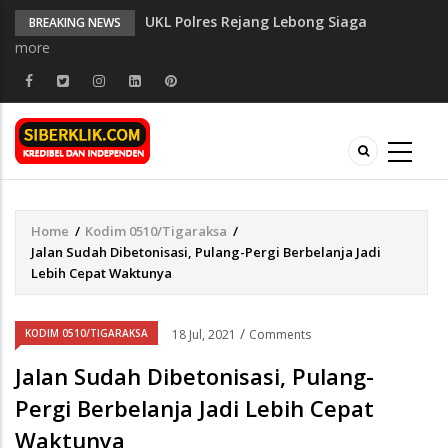
UKL Polres Rejang Lebong Siaga
BREAKING NEWS
Antisipasi Keramaian Masyarakat
more
Muktamar XVI Tapak Suci Resmi Dibuka
di Semarang, Kapolri Terima Anugerah
Anggota Kehormatan
Bersama Forkopimda Kota Bengkulu,
Kapolresta Bengkulu Bagikan Bendera
Merah Putih di Belungguk Point
Polisi RW Ditpolairud Polda Bengkulu
Dialogis dengan Warga Teluk Sepang,
Home
/
Kodim 0510/Tigaraksa
/
Breadcrumb
Himbau Waspada Cuaca Buruk
Jalan Sudah Dibetonisasi, Pulang-Pergi Berbelanja Jadi
Lebih Cepat Waktunya
Dr. Elman Johari Raih Gelar Doktor,
Angkat Kajian Kemandirian Ekonomi
PTKIS di Bengkulu
/
KODIM 0510/TIGARAKSA
18 Jul, 2021
Comments
Jalan Sudah Dibetonisasi, Pulang-
Pergi Berbelanja Jadi Lebih Cepat
Waktunya