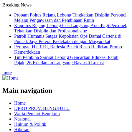
Breaking News
Propam Polres Rejang Lebong Tingkatkan Disiplin Personel
Melalui Pengawasan dan Pembinaan Rutin
Kapolres Rejang Lebong Cek Langsung Apel Pagi Personel,
Tekankan Disiplin dan Profesionalisme
Patroli Humanis Satgas Kepolisian Ops Damai Cartenz di
Puncak Jaya Pererat Kedekatan dengan Masyarakat
Peringati HUT RI, ‎Raflesia Beach Resto Hadirkan Promo
Kemerdekaan
Tim Pembina Samsat Lebong Gencarkan Edukasi Patuh
Pajak, 26 Kendaraan Langsung Bayar di Lokasi
more
Main navigation
Home
DPRD PROV. BENGKULU
Warta Pemkot Bengkulu
Nasional
Hukum & Politik
Hiburan