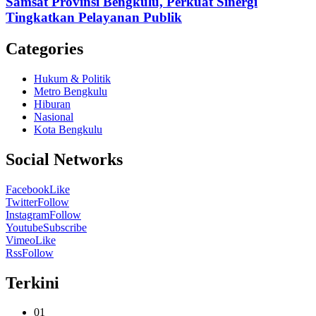
Samsat Provinsi Bengkulu, Perkuat Sinergi
Tingkatkan Pelayanan Publik
Categories
Hukum & Politik
Metro Bengkulu
Hiburan
Nasional
Kota Bengkulu
Social Networks
Facebook
Like
Twitter
Follow
Instagram
Follow
Youtube
Subscribe
Vimeo
Like
Rss
Follow
Terkini
01