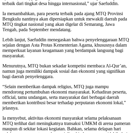
terbaik dari tingkat desa hingga internasional,” ujar Saefuddin.
Ia menambahkan, para peserta terbaik pada ajang MTQ Provinsi
Bengkulu nantinya akan dipersiapkan untuk mewakili daerah pada
MTQ tingkat nasional yang akan digelar di Semarang, Jawa
Tengah, pada September mendatang.
Lebih lanjut, Saefuddin menegaskan bahwa penyelenggaraan MTQ
sejalan dengan Asta Protas Kementerian Agama, khususnya dalam
memperkuat layanan keagamaan yang berdampak langsung bagi
masyarakat.
Menurutnya, MTQ bukan sekadar kompetisi membaca Al-Qur’an,
namun juga memiliki dampak sosial dan ekonomi yang signifikan
bagi daerah penyelenggara.
“Selain memberikan dampak religius, MTQ juga mampu
mendorong pertumbuhan ekonomi masyarakat. Kehadiran peserta,
official, tamu undangan, serta masyarakat dari berbagai daerah
memberikan kontribusi besar terhadap perputaran ekonomi lokal,”
jelasnya.
Ia menyebut, aktivitas ekonomi masyarakat selama pelaksanaan
MTQ terlihat dari meningkatnya transaksi UMKM di arena pameran
maupun di sekitar lokasi kegiatan. Bahkan, selama delapan hari