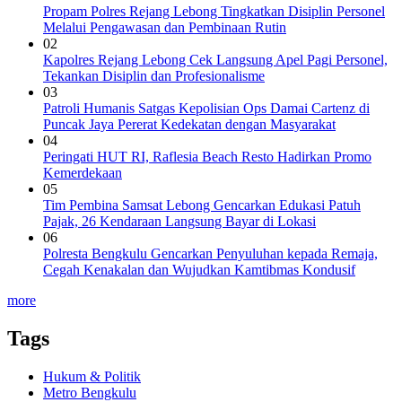
Propam Polres Rejang Lebong Tingkatkan Disiplin Personel
Melalui Pengawasan dan Pembinaan Rutin
02
Kapolres Rejang Lebong Cek Langsung Apel Pagi Personel,
Tekankan Disiplin dan Profesionalisme
03
Patroli Humanis Satgas Kepolisian Ops Damai Cartenz di
Puncak Jaya Pererat Kedekatan dengan Masyarakat
04
Peringati HUT RI, ‎Raflesia Beach Resto Hadirkan Promo
Kemerdekaan
05
Tim Pembina Samsat Lebong Gencarkan Edukasi Patuh
Pajak, 26 Kendaraan Langsung Bayar di Lokasi
06
Polresta Bengkulu Gencarkan Penyuluhan kepada Remaja,
Cegah Kenakalan dan Wujudkan Kamtibmas Kondusif
more
Tags
Hukum & Politik
Metro Bengkulu