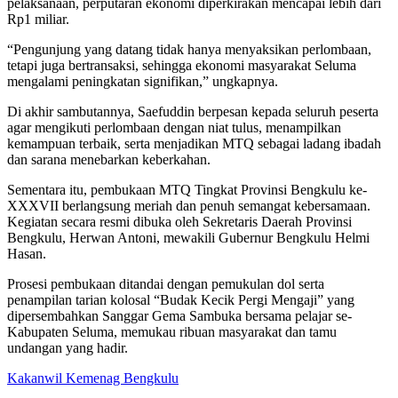
pelaksanaan, perputaran ekonomi diperkirakan mencapai lebih dari
Rp1 miliar.
“Pengunjung yang datang tidak hanya menyaksikan perlombaan,
tetapi juga bertransaksi, sehingga ekonomi masyarakat Seluma
mengalami peningkatan signifikan,” ungkapnya.
Di akhir sambutannya, Saefuddin berpesan kepada seluruh peserta
agar mengikuti perlombaan dengan niat tulus, menampilkan
kemampuan terbaik, serta menjadikan MTQ sebagai ladang ibadah
dan sarana menebarkan keberkahan.
Sementara itu, pembukaan MTQ Tingkat Provinsi Bengkulu ke-
XXXVII berlangsung meriah dan penuh semangat kebersamaan.
Kegiatan secara resmi dibuka oleh Sekretaris Daerah Provinsi
Bengkulu, Herwan Antoni, mewakili Gubernur Bengkulu Helmi
Hasan.
Prosesi pembukaan ditandai dengan pemukulan dol serta
penampilan tarian kolosal “Budak Kecik Pergi Mengaji” yang
dipersembahkan Sanggar Gema Sambuka bersama pelajar se-
Kabupaten Seluma, memukau ribuan masyarakat dan tamu
undangan yang hadir.
Kakanwil Kemenag Bengkulu