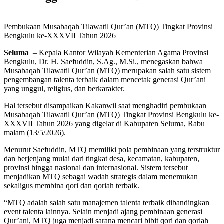
Pembukaan Musabaqah Tilawatil Qur’an (MTQ) Tingkat Provinsi
Bengkulu ke-XXXVII Tahun 2026
Seluma
– Kepala Kantor Wilayah Kementerian Agama Provinsi
Bengkulu, Dr. H. Saefuddin, S.Ag., M.Si., menegaskan bahwa
Musabaqah Tilawatil Qur’an (MTQ) merupakan salah satu sistem
pengembangan talenta terbaik dalam mencetak generasi Qur’ani
yang unggul, religius, dan berkarakter.
Hal tersebut disampaikan Kakanwil saat menghadiri pembukaan
Musabaqah Tilawatil Qur’an (MTQ) Tingkat Provinsi Bengkulu ke-
XXXVII Tahun 2026 yang digelar di Kabupaten Seluma, Rabu
malam (13/5/2026).
Menurut Saefuddin, MTQ memiliki pola pembinaan yang terstruktur
dan berjenjang mulai dari tingkat desa, kecamatan, kabupaten,
provinsi hingga nasional dan internasional. Sistem tersebut
menjadikan MTQ sebagai wadah strategis dalam menemukan
sekaligus membina qori dan qoriah terbaik.
“MTQ adalah salah satu manajemen talenta terbaik dibandingkan
event talenta lainnya. Selain menjadi ajang pembinaan generasi
Qur’ani, MTQ juga menjadi sarana mencari bibit qori dan qoriah