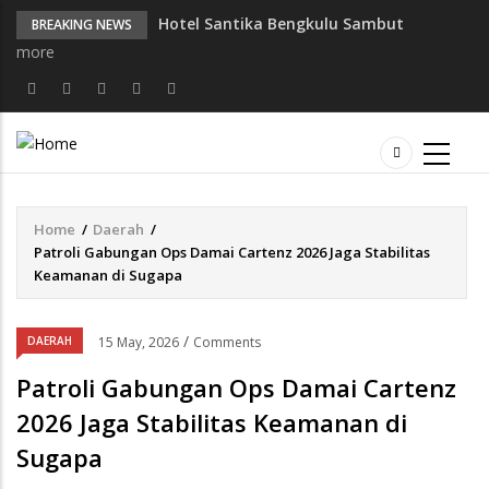
Hotel Santika Bengkulu Sambut
BREAKING NEWS
Semangat Kemerdekaan dengan Promo
more
Spesial "Merdeka Moments" dan Sajian
Kuliner Nusantara
Penceramah dari Polres Bengkulu
Selatan Isi Binrohtal Mabes Polri,
Kapolda Bengkulu Hadir Bersama
Personel
Pamapta dan Piket Fungsi Polres Seluma
Home
/
Daerah
/
Breadcrumb
Gelar Patroli Gabungan, Imbau Warga
Patroli Gabungan Ops Damai Cartenz 2026 Jaga Stabilitas
Waspada 3C dan Premanisme
Keamanan di Sugapa
Penggantian Kapolri "Kompetensi
Absolut Presiden"
/
DAERAH
15 May, 2026
Comments
Propam Polres Rejang Lebong
Tingkatkan Disiplin Personel Melalui
Patroli Gabungan Ops Damai Cartenz
Pengawasan dan Pembinaan Rutin
2026 Jaga Stabilitas Keamanan di
Sugapa