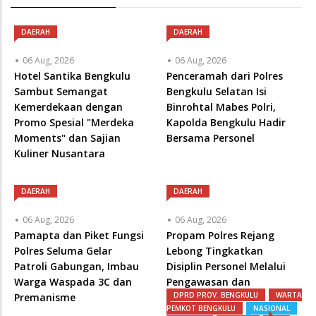
DAERAH
DAERAH
06 Aug, 2026
06 Aug, 2026
Hotel Santika Bengkulu
Penceramah dari Polres
Sambut Semangat
Bengkulu Selatan Isi
Kemerdekaan dengan
Binrohtal Mabes Polri,
Promo Spesial "Merdeka
Kapolda Bengkulu Hadir
Moments" dan Sajian
Bersama Personel
Kuliner Nusantara
DAERAH
DAERAH
06 Aug, 2026
06 Aug, 2026
Pamapta dan Piket Fungsi
Propam Polres Rejang
Polres Seluma Gelar
Lebong Tingkatkan
Patroli Gabungan, Imbau
Disiplin Personel Melalui
Warga Waspada 3C dan
Pengawasan dan
DPRD PROV. BENGKULU
WARTA
Premanisme
Pembinaan Rutin
PEMKOT BENGKULU
NASIONAL