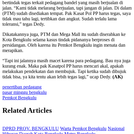
bertindak tegas terkait pedagang bandel yang masih berjualan di
jalan. “Kami tidak melarang berjualan, tapi jangan di jalan. Di dalam
(PTM) sudah disediakan tempat. Pak Kasat Pol PP harus tegas, saya
tidak mau tahu lagi, tertibkan dan angkut. Sudah terlalu lama
toleransi,” tegas Dedy.
Dikatakannya juga, PTM dan Mega Mall itu sudah diserahkan ke
Kota Bengkulu selama kasus tindak pidananya berproses di
persidangan. Oleh karena itu Pemkot Bengkulu ingin menata dan
merapikan.
“Tapi ini jalannya masih macet karena para pedagang. Bau nya juga
kurang enak. Maka pak Kasatpol PP harus mencari akal, apakah
melakukan pendekatan dan membujuk. Tapi ketika sudah dibujuk
tidak bisa, ya kita tentu akan lebih tegas lagi,” ucap Dedy.
(AK)
penertiban pedagang
pasar minggu bengkulu
Pemkot Bengkulu
Related Articles
DPRD PROV. BENGKULU
Warta Pemkot Bengkulu
Nasional
Hiburan
Daerah
Kota Bengkulu
Metro Bengkulu