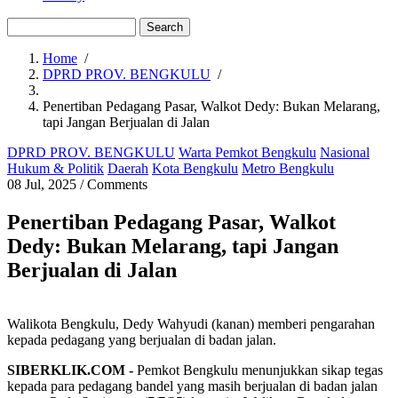
Menu
second
Search
Home
/
DPRD PROV. BENGKULU
/
Breadcrumb
Penertiban Pedagang Pasar, Walkot Dedy: Bukan Melarang,
tapi Jangan Berjualan di Jalan
DPRD PROV. BENGKULU
Warta Pemkot Bengkulu
Nasional
Hukum & Politik
Daerah
Kota Bengkulu
Metro Bengkulu
08 Jul, 2025
/
Comments
Penertiban Pedagang Pasar, Walkot
Dedy: Bukan Melarang, tapi Jangan
Berjualan di Jalan
Walikota Bengkulu, Dedy Wahyudi (kanan) memberi pengarahan
kepada pedagang yang berjualan di badan jalan.
SIBERKLIK.COM -
Pemkot Bengkulu menunjukkan sikap tegas
kepada para pedagang bandel yang masih berjualan di badan jalan