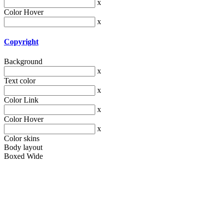
x
Color Hover
x
Copyright
Background
x
Text color
x
Color Link
x
Color Hover
x
Color skins
Body layout
Boxed
Wide