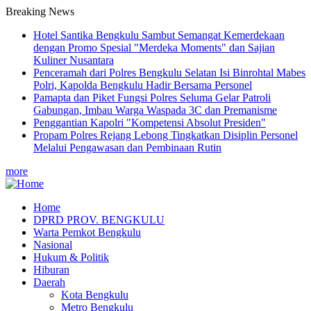
Breaking News
Hotel Santika Bengkulu Sambut Semangat Kemerdekaan
dengan Promo Spesial "Merdeka Moments" dan Sajian
Kuliner Nusantara
Penceramah dari Polres Bengkulu Selatan Isi Binrohtal Mabes
Polri, Kapolda Bengkulu Hadir Bersama Personel
Pamapta dan Piket Fungsi Polres Seluma Gelar Patroli
Gabungan, Imbau Warga Waspada 3C dan Premanisme
Penggantian Kapolri "Kompetensi Absolut Presiden"
Propam Polres Rejang Lebong Tingkatkan Disiplin Personel
Melalui Pengawasan dan Pembinaan Rutin
more
Home
DPRD PROV. BENGKULU
Main
Warta Pemkot Bengkulu
navigation
Nasional
Hukum & Politik
Hiburan
Daerah
Kota Bengkulu
Metro Bengkulu