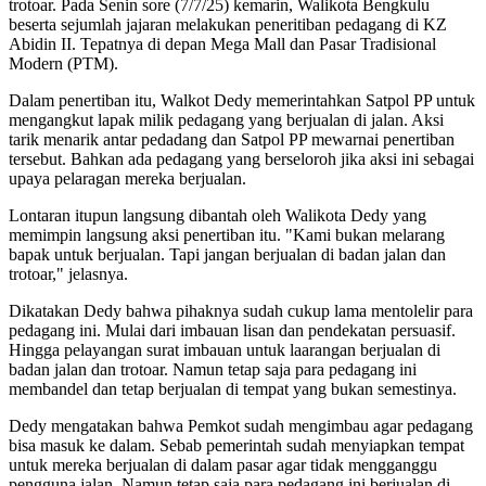
trotoar. Pada Senin sore (7/7/25) kemarin, Walikota Bengkulu
beserta sejumlah jajaran melakukan peneritiban pedagang di KZ
Abidin II. Tepatnya di depan Mega Mall dan Pasar Tradisional
Modern (PTM).
Dalam penertiban itu, Walkot Dedy memerintahkan Satpol PP untuk
mengangkut lapak milik pedagang yang berjualan di jalan. Aksi
tarik menarik antar pedadang dan Satpol PP mewarnai penertiban
tersebut. Bahkan ada pedagang yang berseloroh jika aksi ini sebagai
upaya pelaragan mereka berjualan.
Lontaran itupun langsung dibantah oleh Walikota Dedy yang
memimpin langsung aksi penertiban itu. "Kami bukan melarang
bapak untuk berjualan. Tapi jangan berjualan di badan jalan dan
trotoar," jelasnya.
Dikatakan Dedy bahwa pihaknya sudah cukup lama mentolelir para
pedagang ini. Mulai dari imbauan lisan dan pendekatan persuasif.
Hingga pelayangan surat imbauan untuk laarangan berjualan di
badan jalan dan trotoar. Namun tetap saja para pedagang ini
membandel dan tetap berjualan di tempat yang bukan semestinya.
Dedy mengatakan bahwa Pemkot sudah mengimbau agar pedagang
bisa masuk ke dalam. Sebab pemerintah sudah menyiapkan tempat
untuk mereka berjualan di dalam pasar agar tidak mengganggu
pengguna jalan. Namun tetap saja para pedagang ini berjualan di