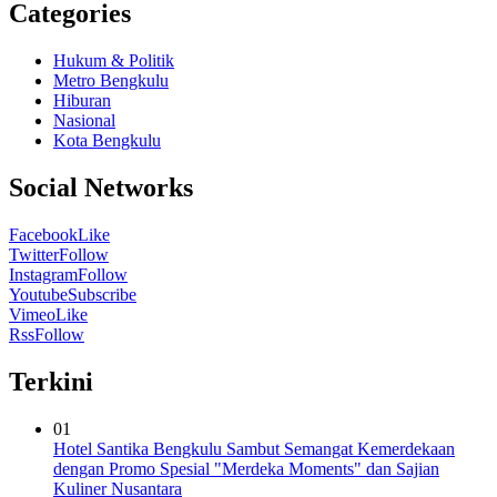
Categories
Hukum & Politik
Metro Bengkulu
Hiburan
Nasional
Kota Bengkulu
Social Networks
Facebook
Like
Twitter
Follow
Instagram
Follow
Youtube
Subscribe
Vimeo
Like
Rss
Follow
Terkini
01
Hotel Santika Bengkulu Sambut Semangat Kemerdekaan
dengan Promo Spesial "Merdeka Moments" dan Sajian
Kuliner Nusantara