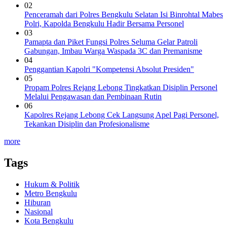
02
Penceramah dari Polres Bengkulu Selatan Isi Binrohtal Mabes
Polri, Kapolda Bengkulu Hadir Bersama Personel
03
Pamapta dan Piket Fungsi Polres Seluma Gelar Patroli
Gabungan, Imbau Warga Waspada 3C dan Premanisme
04
Penggantian Kapolri "Kompetensi Absolut Presiden"
05
Propam Polres Rejang Lebong Tingkatkan Disiplin Personel
Melalui Pengawasan dan Pembinaan Rutin
06
Kapolres Rejang Lebong Cek Langsung Apel Pagi Personel,
Tekankan Disiplin dan Profesionalisme
more
Tags
Hukum & Politik
Metro Bengkulu
Hiburan
Nasional
Kota Bengkulu