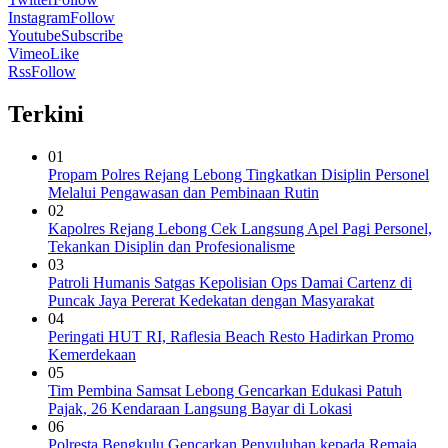
Instagram
Follow
Youtube
Subscribe
Vimeo
Like
Rss
Follow
Terkini
01
Propam Polres Rejang Lebong Tingkatkan Disiplin Personel
Melalui Pengawasan dan Pembinaan Rutin
02
Kapolres Rejang Lebong Cek Langsung Apel Pagi Personel,
Tekankan Disiplin dan Profesionalisme
03
Patroli Humanis Satgas Kepolisian Ops Damai Cartenz di
Puncak Jaya Pererat Kedekatan dengan Masyarakat
04
Peringati HUT RI, ‎Raflesia Beach Resto Hadirkan Promo
Kemerdekaan
05
Tim Pembina Samsat Lebong Gencarkan Edukasi Patuh
Pajak, 26 Kendaraan Langsung Bayar di Lokasi
06
Polresta Bengkulu Gencarkan Penyuluhan kepada Remaja,