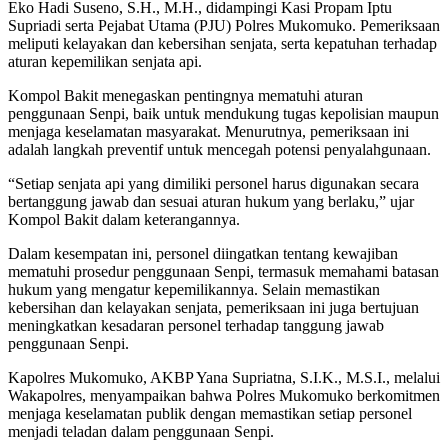
Eko Hadi Suseno, S.H., M.H., didampingi Kasi Propam Iptu
Supriadi serta Pejabat Utama (PJU) Polres Mukomuko. Pemeriksaan
meliputi kelayakan dan kebersihan senjata, serta kepatuhan terhadap
aturan kepemilikan senjata api.
Kompol Bakit menegaskan pentingnya mematuhi aturan
penggunaan Senpi, baik untuk mendukung tugas kepolisian maupun
menjaga keselamatan masyarakat. Menurutnya, pemeriksaan ini
adalah langkah preventif untuk mencegah potensi penyalahgunaan.
“Setiap senjata api yang dimiliki personel harus digunakan secara
bertanggung jawab dan sesuai aturan hukum yang berlaku,” ujar
Kompol Bakit dalam keterangannya.
Dalam kesempatan ini, personel diingatkan tentang kewajiban
mematuhi prosedur penggunaan Senpi, termasuk memahami batasan
hukum yang mengatur kepemilikannya. Selain memastikan
kebersihan dan kelayakan senjata, pemeriksaan ini juga bertujuan
meningkatkan kesadaran personel terhadap tanggung jawab
penggunaan Senpi.
Kapolres Mukomuko, AKBP Yana Supriatna, S.I.K., M.S.I., melalui
Wakapolres, menyampaikan bahwa Polres Mukomuko berkomitmen
menjaga keselamatan publik dengan memastikan setiap personel
menjadi teladan dalam penggunaan Senpi.