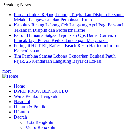
Breaking News
Propam Polres Rejang Lebong Tingkatkan Disiplin Personel
Melalui Pengawasan dan Pembinaan Rutin
Kapolres Rejang Lebong Cek Langsung Apel Pagi Personel,
Tekankan Disiplin dan Profesionalisme
Patroli Humanis Satgas Kepolisian Ops Damai Cartenz di
Puncak Jaya Pererat Kedekatan dengan Masyarakat
Peringati HUT RI, ‎Raflesia Beach Resto Hadirkan Promo
Kemerdekaan
Tim Pembina Samsat Lebong Gencarkan Edukasi Patuh
Pajak, 26 Kendaraan Langsung Bayar di Lokasi
more
Home
DPRD PROV. BENGKULU
Main
Warta Pemkot Bengkulu
navigation
Nasional
Hukum & Politik
Hiburan
Daerah
Kota Bengkulu
Metro Bengkulu